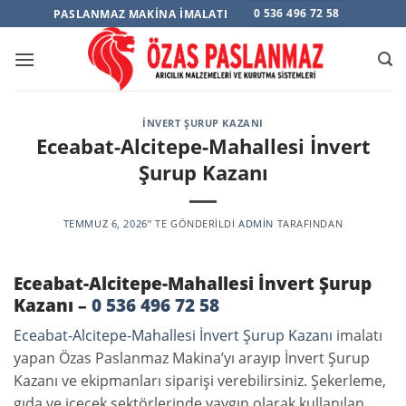
Skip
PASLANMAZ MAKINA İMALATI
0 536 496 72 58
to
content
İNVERT ŞURUP KAZANI
Eceabat-Alcitepe-Mahallesi İnvert
Şurup Kazanı
TEMMUZ 6, 2026
’' TE GÖNDERILDI
ADMIN
TARAFINDAN
Eceabat-Alcitepe-Mahallesi İnvert Şurup
Kazanı –
0 536 496 72 58
Eceabat-Alcitepe-Mahallesi İnvert Şurup Kazanı
imalatı
yapan Özas Paslanmaz Makina’yı arayıp İnvert Şurup
Kazanı ve ekipmanları siparişi verebilirsiniz. Şekerleme,
gıda ve içecek sektörlerinde yaygın olarak kullanılan