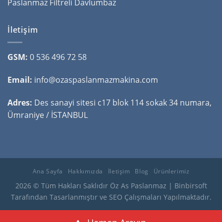
Paslanmaz Filtreli Davlumbaz
İletişim
GSM:
0 536 496 72 58
Email:
info@ozaspaslanmazmakina.com
Adres:
Des sanayi sitesi c17 blok 114 sokak 34 numara,
Ümraniye / İSTANBUL
Ana Sayfa
Hakkımızda
İletişim
Blog
Ürünlerimiz
2026 © Tüm Hakları Saklıdır Öz As Paslanmaz |
Binbirsoft
Tarafından Tasarlanmıştır ve SEO Çalışmaları Yapılmaktadır.