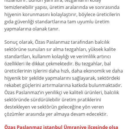
hızlandırır. Bunun yanı sıra, tezgahların kolay
temizlenebilir yapısı, üretim aralarında ve sonrasında
hijyenin korunmasını kolaylaştırır, böylece üreticilerin
gıda güvenliği standartlarına tam uyumlu üretim
yapmalarına olanak tanır.
Sonuç olarak, Özas Paslanmaz tarafından balcılık
sektörüne sunulan sır alma tezgahları, yüksek kalite
standartları, kullanım kolaylığı ve verimlilik artırıcı
özellikleri ile dikkat çekmektedir. Bu tezgahlar, bal
üreticilerinin işlerini daha hızlı, daha ekonomik ve daha
hijyenik bir şekilde yapmalarını sağlayarak, sektördeki
rekabet güçlerini artırmalarına katkıda bulunmaktadır.
Özas Paslanmaz’ın yenilikçi ve kaliteli ürünleri, balcılık
sektöründe sürdürülebilir üretim pratiklerini
destekleyen ve sektörün geleceğine yön veren
çözümler arasında yer almaya devam edecektir.
Özas Paslanmaz istanbul
Ümraniye
ilçesinde olsa